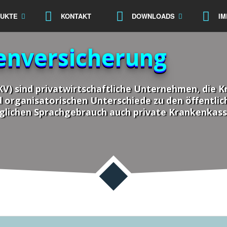
UKTE
KONTAKT
DOWNLOADS
I
enversicherung
V) sind privatwirtschaftliche Unternehmen, die 
d organisatorischen Unterschiede zu den öffentlic
äglichen Sprachgebrauch auch private Krankenkas